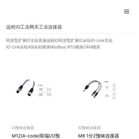
跳
至
内
容
远程IO
工业网关
工业连接器
经济型扩展IO主站
高速远程IO
经济型扩展IO从站
IO-Link主站
IO-Link从站
ASI从站模块
Modbus RTU模块
CAN模块
IO预铸连接器
IO预铸连接器
M12(A-code)双端I/O预
M8 1分2预铸连接器