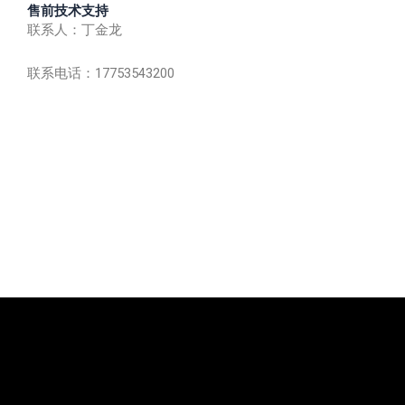
售前技术支持
联系人：丁金龙
联系电话：17753543200