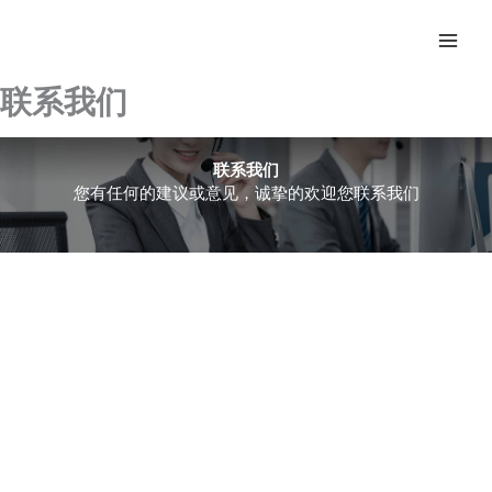
跳
至
内
容
联系我们
联系我们
您有任何的建议或意见，诚挚的欢迎您联系我们