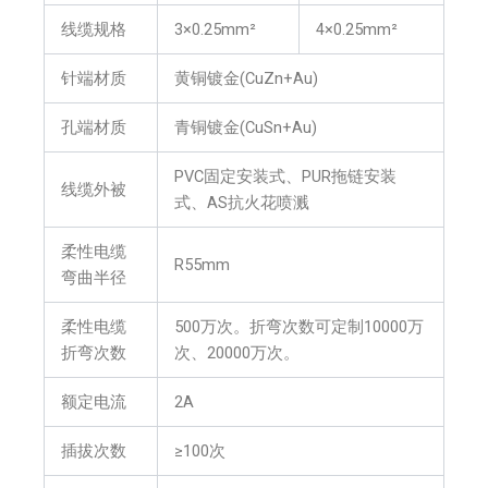
线缆规格
3×0.25mm²
4×0.25mm²
针端材质
黄铜镀金(CuZn+Au)
孔端材质
青铜镀金(CuSn+Au)
PVC固定安装式、PUR拖链安装
线缆外被
式、AS抗火花喷溅
柔性电缆
R55mm
弯曲半径
柔性电缆
500万次。折弯次数可定制10000万
折弯次数
次、20000万次。
额定电流
2A
插拔次数
≥100次