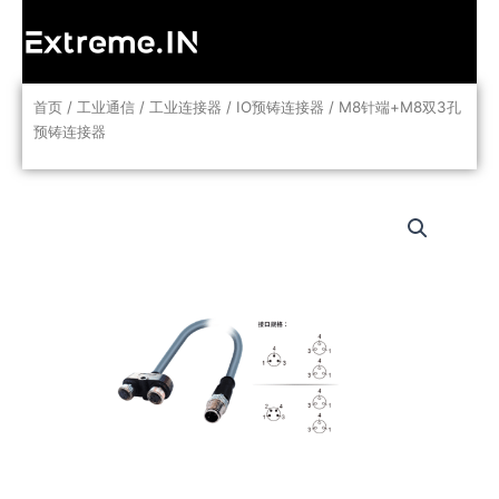
跳
至
内
容
首页
/
工业通信
/
工业连接器
/
IO预铸连接器
/ M8针端+M8双3孔
预铸连接器