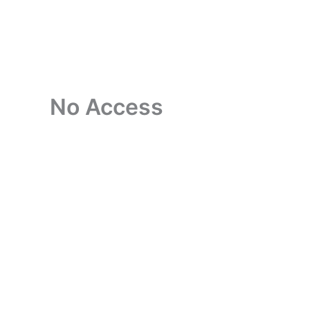
跳
Home
工业识别
至
内
容
No Access