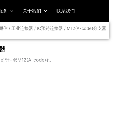
服务
关于我们
联系我们
通信
/
工业连接器
/
IO预铸连接器
/ M12(A-code)分支器
支器
e)针+双M12(A-code)孔