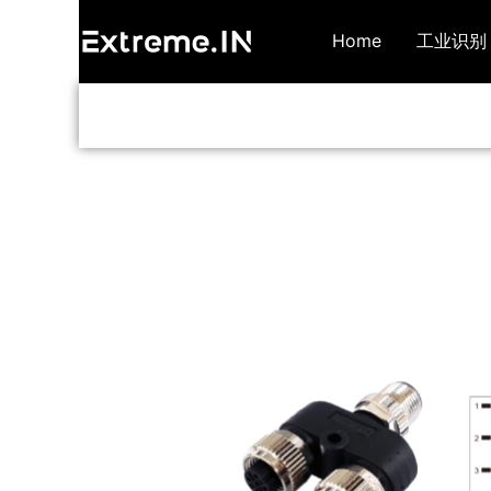
跳
Home
工业识别
至
内
容