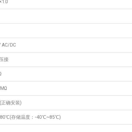
×1.0
V AC/DC
压接
Ω
0MΩ
7(正确安装)
~80℃(存储温度：-40℃~85℃)