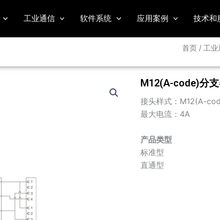
工业通信
软件系统
应用案例
技术和
首页
/
工业
M12(A-code)分
接头样式：M12(A-cod
最大电流：4A
产品类型
标准型
直通型