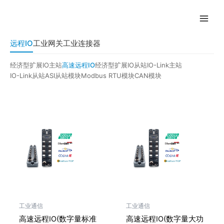
跳
至
内
容
远程IO
工业网关
工业连接器
经济型扩展IO主站
高速远程IO
经济型扩展IO从站
IO-Link主站
IO-Link从站
ASI从站模块
Modbus RTU模块
CAN模块
工业通信
工业通信
高速远程IO(数字量标准
高速远程IO(数字量大功