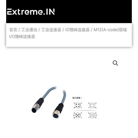
跳
至
内
容
首页
/
工业通信
/
工业连接器
/
IO预铸连接器
/ M12(A-code)双端
I/O预铸连接器