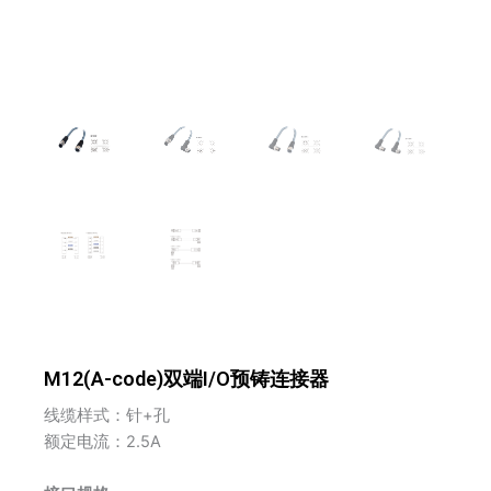
M12(A-code)双端I/O预铸连接器
线缆样式：针+孔
额定电流：2.5A