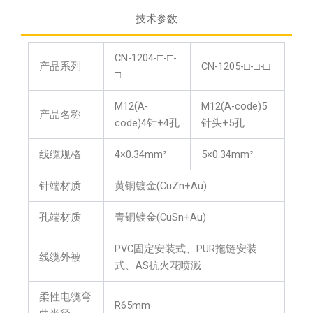
技术参数
CN-1204-□-□-
产品系列
CN-1205-□-□-□
□
M12(A-
M12(A-code)5
产品名称
code)4针+4孔
针头+5孔
线缆规格
4×0.34mm²
5×0.34mm²
针端材质
黄铜镀金(CuZn+Au)
孔端材质
青铜镀金(CuSn+Au)
PVC固定安装式、PUR拖链安装
线缆外被
式、AS抗火花喷溅
柔性电缆弯
R65mm