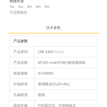
线缆长度
1m、2m、3m、4m、5m
可定制线长
技术参数
产品参数
产品系列
CNE-E4DS-1-□-□
产品名称
M12(D-code)针端+散线预铸线
线缆规格
4×22AWG
针端材质
黄铜镀金(CuZn+Au)
孔端材质
散线
线缆外被
PVC固定式、PUR拖链式