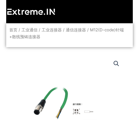
跳
至
内
容
首页
/
工业通信
/
工业连接器
/
通信连接器
/ M12(D-code)针端
+散线预铸连接器