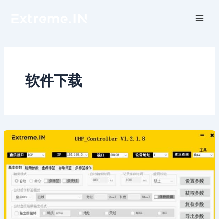
跳
至
内
容
软件下载