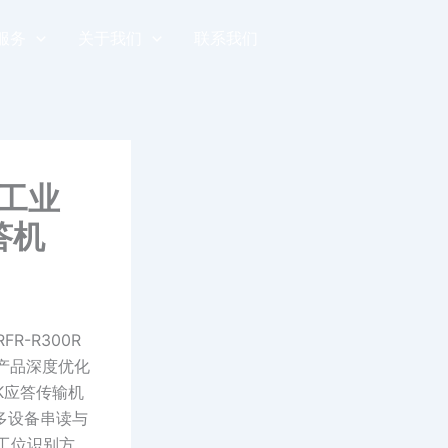
服务
关于我们
联系我们
版工业
答机
R-R300R
该产品深度优化
K应答传输机
多设备串读与
工位识别方