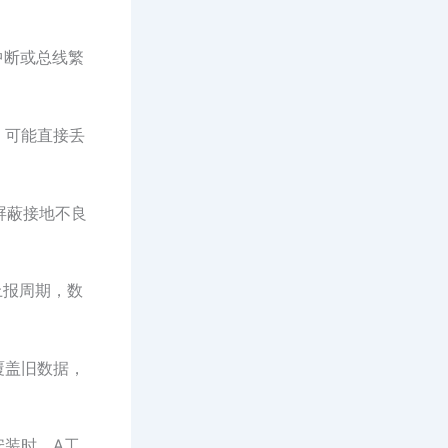
中断或总线繁
，可能直接丢
屏蔽接地不良
上报周期，数
覆盖旧数据，
安装时，A工