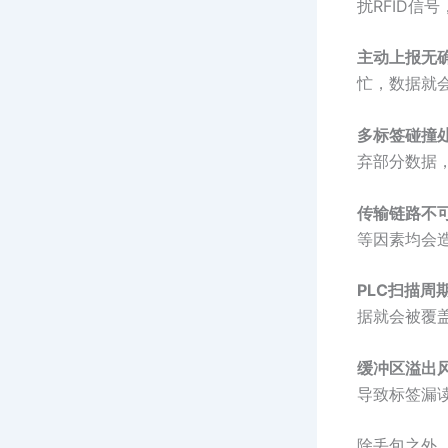
扰RFID信
主动上报无
忙，数据就
多标签碰撞
弃部分数据，
传输链路不
等因素均会
PLC扫描周
据就会被覆
缓冲区溢出
导致标签漏
除丢包之外