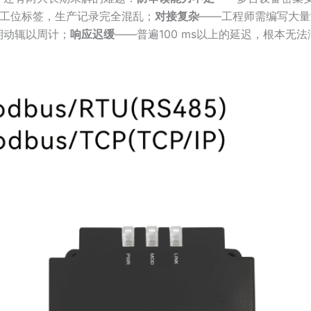
B工位标签，生产记录完全混乱；
对接复杂
——工程师需编写大量
期动辄以周计；
响应迟缓
——普遍100 ms以上的延迟，根本无