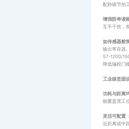
配秒级节拍
增强防串读
互不干扰，
如传感器般
输出寄存器
S7-1200
降低编程门
工业级坚固
功耗与距离
能覆盖宽工
灵活可配置
近距离或中