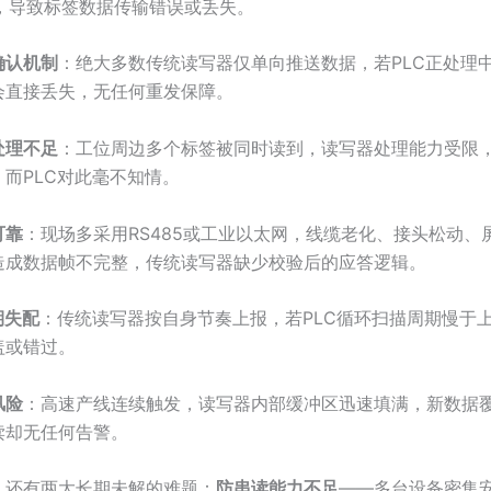
号，导致标签数据传输错误或丢失。
确认机制
：绝大多数传统读写器仅单向推送数据，若PLC正处理
会直接丢失，无任何重发保障。
处理不足
：工位周边多个标签被同时读到，读写器处理能力受限
而PLC对此毫不知情。
可靠
：现场多采用RS485或工业以太网，线缆老化、接头松动、
造成数据帧不完整，传统读写器缺少校验后的应答逻辑。
期失配
：传统读写器按自身节奏上报，若PLC循环扫描周期慢于
盖或错过。
风险
：高速产线连续触发，读写器内部缓冲区迅速填满，新数据
读却无任何告警。
，还有两大长期未解的难题：
防串读能力不足
——多台设备密集