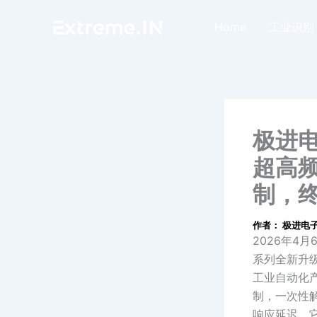
跳
Home
工业识别
至
内
容
极进电
超高频
制，终
作者：
极进电
2026年4
系列全新升级
工业自动化
制，一次性
响应延迟。