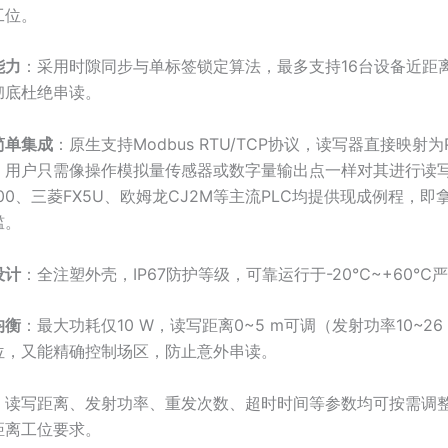
工位。
能力
：采用时隙同步与单标签锁定算法，最多支持16台设备近距
彻底杜绝串读。
简单集成
：原生支持Modbus RTU/TCP协议，读写器直接映射为
。用户只需像操作模拟量传感器或数字量输出点一样对其进行读
/1500、三菱FX5U、欧姆龙CJ2M等主流PLC均提供现成例程，
槛。
设计
：全注塑外壳，IP67防护等级，可靠运行于-20℃~+60℃
均衡
：最大功耗仅10 W，读写距离0~5 m可调（发射功率10~26
位，又能精确控制场区，防止意外串读。
：读写距离、发射功率、重发次数、超时时间等参数均可按需调
距离工位要求。