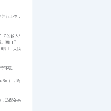
离并行工作，
PLC的输入/
写。西门子
即拿即用，大幅
严苛环境。
 dBm），既
整，适配各类