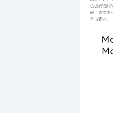
位极易读到
码，调试周
节拍要求。