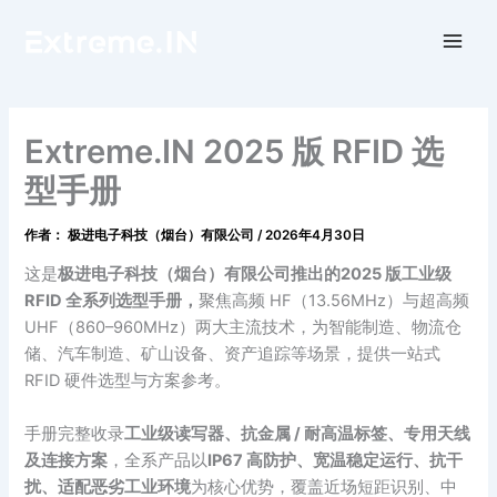
跳
至
内
容
Extreme.IN 2025 版 RFID 选
型手册
作者：
极进电子科技（烟台）有限公司
/
2026年4月30日
这是
极进电子科技（烟台）有限公司推出的2025 版工业级
RFID 全系列选型手册，
聚焦高频 HF（13.56MHz）与超高频
UHF（860–960MHz）两大主流技术，为智能制造、物流仓
储、汽车制造、矿山设备、资产追踪等场景，提供一站式
RFID 硬件选型与方案参考。
手册完整收录
工业级读写器、抗金属 / 耐高温标签、专用天线
及连接方案
，全系产品以
IP67 高防护、宽温稳定运行、抗干
扰、适配恶劣工业环境
为核心优势，覆盖近场短距识别、中