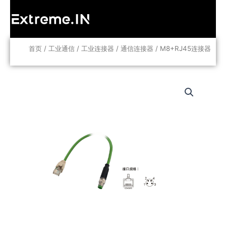
跳
至
内
容
首页
/
工业通信
/
工业连接器
/
通信连接器
/ M8+RJ45连接器