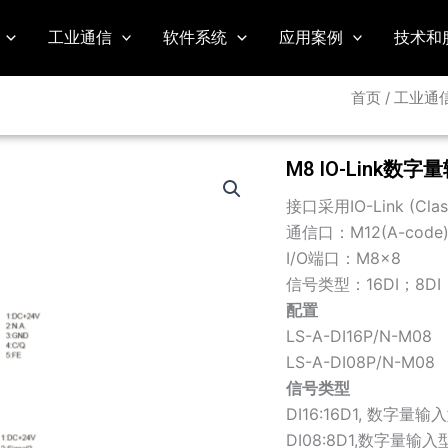
工业通信
软件系统
应用案例
技术和
首页
/
工业通
M8 IO-Link数
接口采用IO-Link (Cla
通信口：M12(A-code
I/O端口：M8×8
信号类型：16DI；8DI
配置
LS-A-
DI16
P/N
-M08
LS-A-
DI08
P/N
-M08
信号类型
DI16:16D1, 数字量输
DI08:8D1,数字量输入