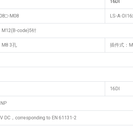
16DI
I08□-M08
LS-A-DI1
12(B-code)5针
M8 3孔
插件式：M8
16DI
NP
V DC，corresponding to EN 61131-2