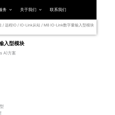
服务
关于我们
联系我们
信
/
远程IO
/
IO-Link从站
/ M8 IO-Link数字量输入型模块
字量输入型模块
ss A)方案
)
入型
型