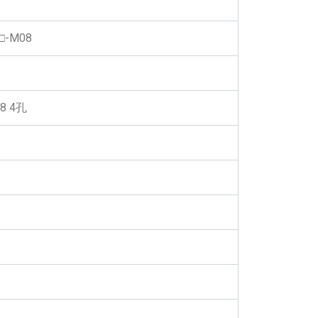
6□-M08
 4孔