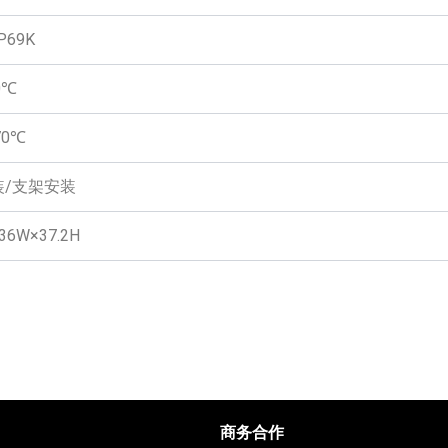
P69K
0℃
70℃
装/支架安装
×36W×37.2H
商务合作