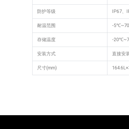
防护等级
IP67、I
耐温范围
-5℃~7
存储温度
-20℃~
安装方式
直接安
尺寸(mm)
164.6L