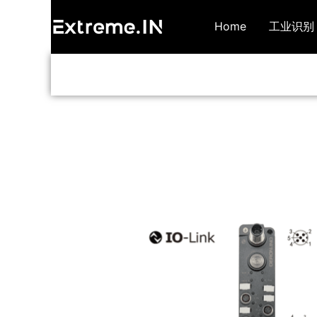
跳
Home
工业识别
至
内
容