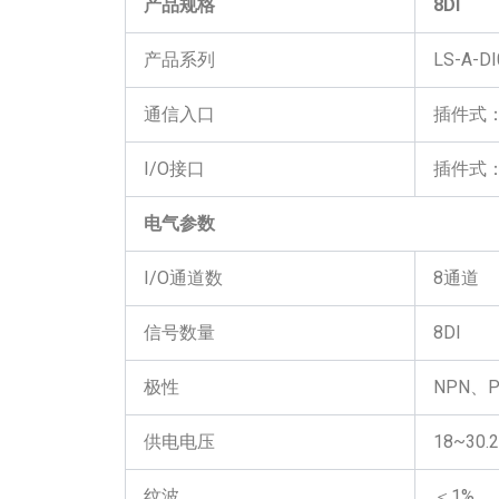
产品规格
8DI
产品系列
LS-A-D
通信入口
插件式：M
I/O接口
插件式：
电气参数
I/O通道数
8通道
信号数量
8DI
极性
NPN、P
供电电压
18~30.2
纹波
＜1%