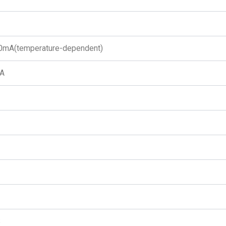
mA(temperature-dependent)
5A
S