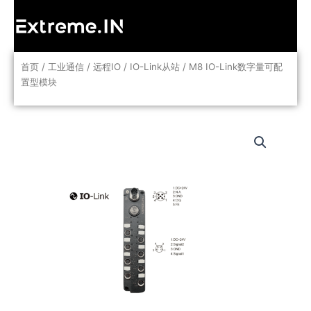
跳
至
内
容
首页
/
工业通信
/
远程IO
/
IO-Link从站
/ M8 IO-Link数字量可配
置型模块