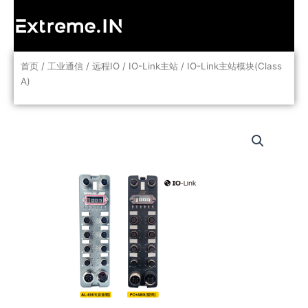
跳
至
内
容
首页
/
工业通信
/
远程IO
/
IO-Link主站
/ IO-Link主站模块(Class
A)