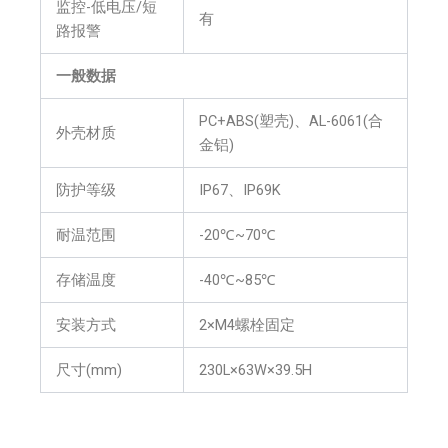
监控-低电压/短
有
路报警
一般数据
PC+ABS(塑壳)、AL-6061(合
外壳材质
金铝)
防护等级
IP67、IP69K
耐温范围
-20℃~70℃
存储温度
-40℃~85℃
安装方式
2×M4螺栓固定
尺寸(mm)
230L×63W×39.5H