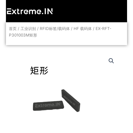
跳
至
内
容
首页
/
工业识别
/
RFID标签/载码体
/
HF 载码体
/ EX-RFT-
P301003M矩形