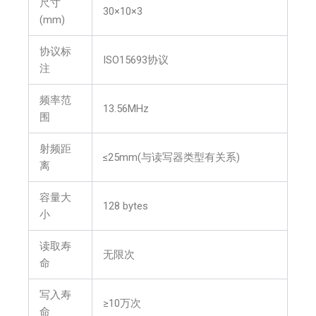
尺寸
30×10×3
(mm)
协议标
ISO15693协议
注
频率范
13.56MHz
围
射频距
≤25mm(与读写器类型有关系)
离
容量大
128 bytes
小
读取寿
无限次
命
写入寿
≥10万次
命