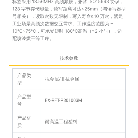
标签采用 13.56MHz 高频频段，兼容 ISO15693 协议，
128 字节存储容量，读写距离可达≤25mm（与读写器型
号相关），读取次数无限制，写入寿命≥10 万次，满足
工业场景高频次数据交互需求。工作温度范围为 –
10℃~75℃，可承受短时 180℃高温（≤2 小时），适
配喷漆烘干等工序。
技术参数
产品类
抗金属/非抗金属
型
产品型
EX-RFT-P301003M
号
产品材
耐高温工程塑料
质