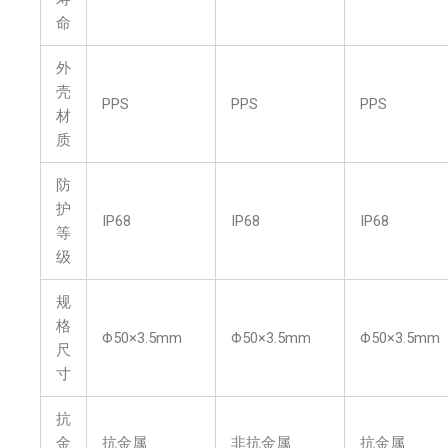
命
外
壳
PPS
PPS
PPS
材
质
防
护
IP68
IP68
IP68
等
级
规
格
Φ50×3.5mm
Φ50×3.5mm
Φ50×3.5mm
尺
寸
抗
金
抗金属
非抗金属
抗金属