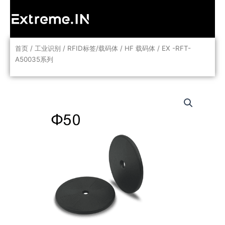
跳
至
内
容
首页
/
工业识别
/
RFID标签/载码体
/
HF 载码体
/ EX -RFT-
A50035系列