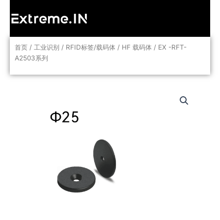
跳
至
内
容
首页
/
工业识别
/
RFID标签/载码体
/
HF 载码体
/ EX -RFT-
A2503系列