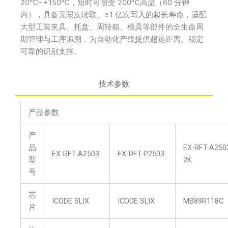
20℃~+150℃，短时可耐受 200℃高温（60 分钟
内），具备无限次读取、≥1 亿次写入的超长寿命，适配
大型工装夹具、托盘、周转箱、模具等部件的全生命周
期管理与工序追溯，为自动化产线提供超远距离、稳定
可靠的识别支撑。
技术参数
产品参数
产
品
EX-RFT-A250
EX-RFT-A2503
EX-RFT-P2503
型
2K
号
芯
ICODE SLIX
ICODE SLIX
MB89R118C
片