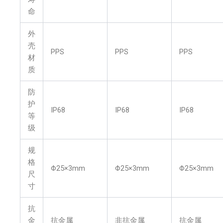
命
外
壳
PPS
PPS
PPS
材
质
防
护
IP68
IP68
IP68
等
级
规
格
Φ25×3mm
Φ25×3mm
Φ25×3mm
尺
寸
抗
金
抗金属
非抗金属
抗金属