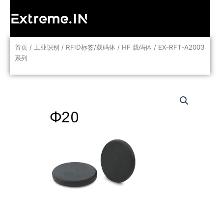
跳
至
内
容
首页
/
工业识别
/
RFID标签/载码体
/
HF 载码体
/ EX-RFT-A2003
系列