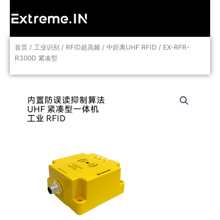
跳
至
内
容
首页
/
工业识别
/
RFID超高频
/
中距离UHF RFID
/ EX-RFR-
R300D 紧凑型