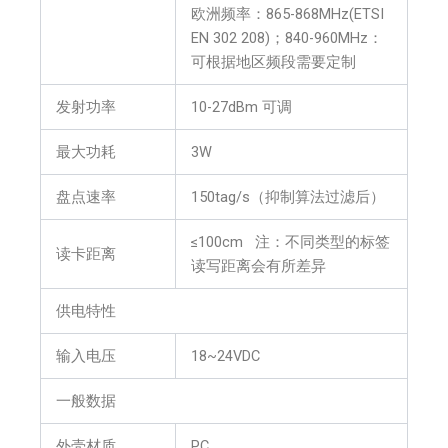
欧洲频率：865-868MHz(ETSI
EN 302 208)；840-960MHz：
可根据地区频段需要定制
发射功率
10-27dBm 可调
最大功耗
3W
盘点速率
150tag/s（抑制算法过滤后）
≤100cm 注：不同类型的标签
读卡距离
读写距离会有所差异
供电特性
输入电压
18~24VDC
一般数据
外壳材质
PC