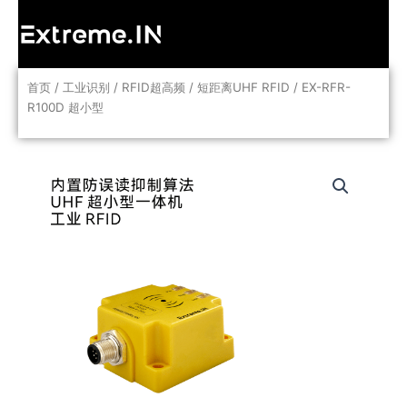
跳
至
内
容
首页
/
工业识别
/
RFID超高频
/
短距离UHF RFID
/ EX-RFR-
R100D 超小型