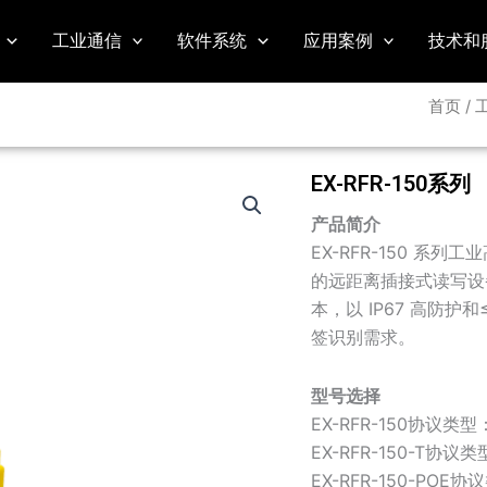
工业通信
软件系统
应用案例
技术和
首页
/
EX-RFR-150系列
产品简介
EX-RFR-150 系列
的远距离插接式读写设备，支
本，以 IP67 高防护
签识别需求。
型号选择
EX-RFR-150协议类型：
EX-RFR-150-T协议类
EX-RFR-150-POE协