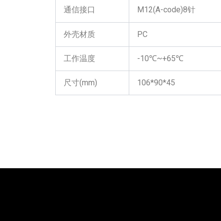
通信接口
M12(A-code)8针
外壳材质
PC
工作温度
-10℃~+65℃
尺寸(mm)
106*90*45