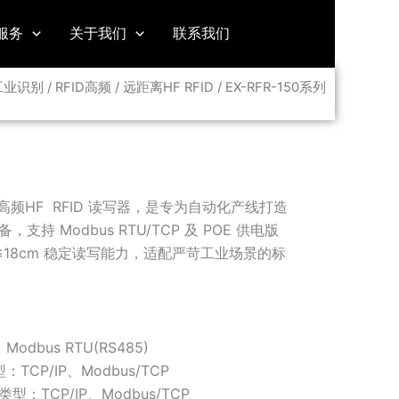
服务
关于我们
联系我们
工业识别
/
RFID高频
/
远距离HF RFID
/ EX-RFR-150系列
工业高频HF RFID 读写器，是专为自动化产线打造
持 Modbus RTU/TCP 及 POE 供电版
和≤18cm 稳定读写能力，适配严苛工业场景的标
Modbus RTU(RS485)
型：TCP/IP、Modbus/TCP
议类型：TCP/IP、Modbus/TCP