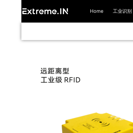
跳
Home
工业识别
至
内
容