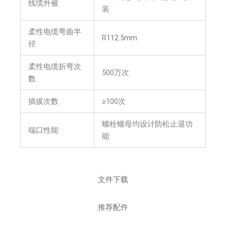
线缆外被
装
柔性电缆弯曲半
R112.5mm
径
柔性电缆折弯次
500万次
数
插拔次数
≥100次
螺栓螺母均设计防松止退功
端口性能
能
文件下载
推荐配件