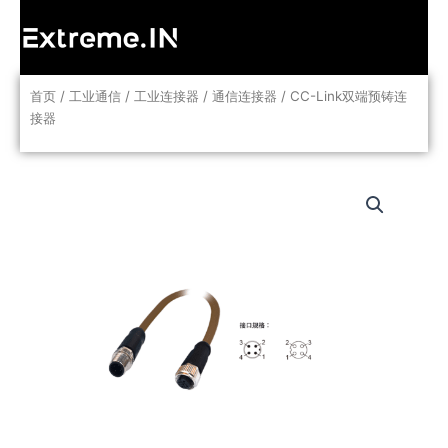
跳
至
内
容
首页
/
工业通信
/
工业连接器
/
通信连接器
/ CC-Link双端预铸连
接器