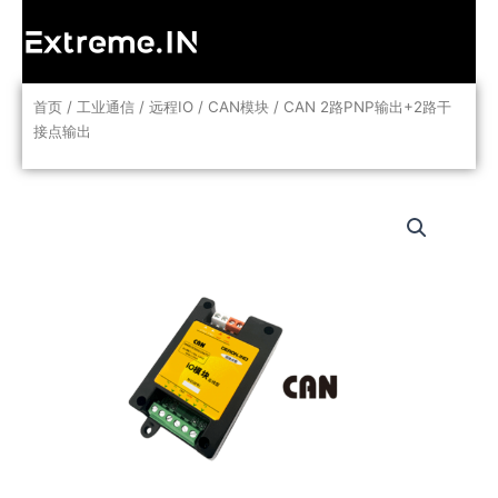
跳
至
内
容
首页
/
工业通信
/
远程IO
/
CAN模块
/ CAN 2路PNP输出+2路干
接点输出