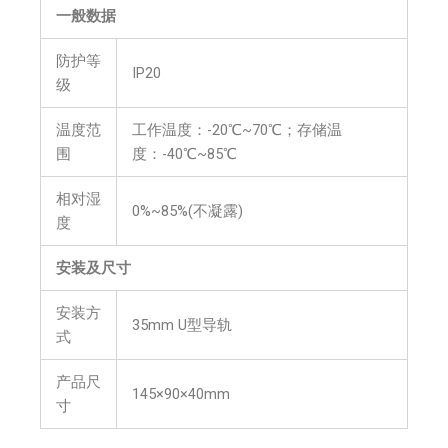
一般数据
防护等
IP20
级
温度范
工作温度：-20℃~70℃；存储温
围
度：-40℃~85℃
相对湿
0%~85%(不凝露)
度
安装及尺寸
安装方
35mm U型导轨
式
产品尺
145×90×40mm
寸