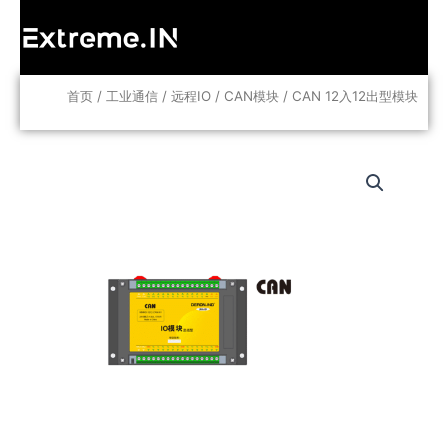
跳
至
内
容
首页
/
工业通信
/
远程IO
/
CAN模块
/ CAN 12入12出型模块