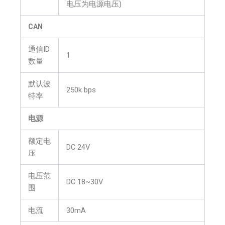
电压为电源电压)
CAN
通信ID
1
数量
默认波
250k bps
特率
电源
额定电
DC 24V
压
电压范
DC 18~30V
围
电流
30mA