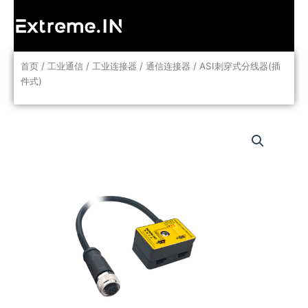
跳
至
内
容
首页
/
工业通信
/
工业连接器
/
通信连接器
/ ASI刺穿式分线器(插
件式)