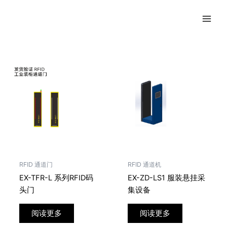
跳
至
内
容
RFID 通道门
RFID 通道机
EX-TFR-L 系列RFID码
EX-ZD-LS1 服装悬挂采
头门
集设备
阅读更多
阅读更多